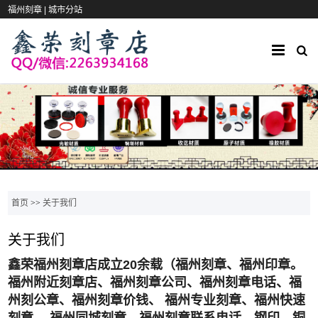
福州刻章 |
城市分站
首页
>>
关于我们
关于我们
鑫荣福州刻章店成立20余载（福州刻章、福州印章。
福州附近刻章店、福州刻章公司、福州刻章电话、福
州刻公章、福州刻章价钱、 福州专业刻章、福州快速